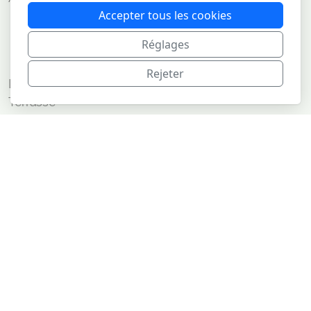
Accepter tous les cookies
Mon Histoire
Le levain
Réglages
Variétés anciennes de céréales
Rejeter
Les pains
Terrasse
Nos chambres d'hôtes
Ateliers BioTine
Où nous trouver
Légal
Conditions d'utilisation
Politique de confidentialité
Pourquoi Biopain ?
Mon histoire