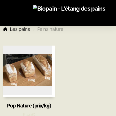
Les pains
Pains nature
Mon Histoire
Le levain
Variétés anciennes de céréales
Pop Nature (prix/kg)
6,50
€