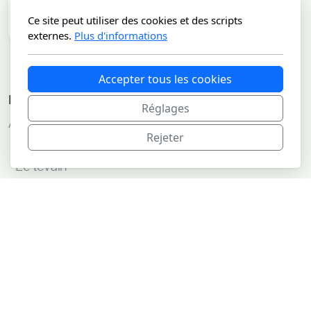
Ce site peut utiliser des cookies et des scripts
externes.
Plus d'informations
Biopain - L'étang des pains
Accepter tous les cookies
Thannenkirch
Menu principal
Réglages
Accueil
Rejeter
Mon Histoire
Le levain
Variétés anciennes de céréales
Les pains
Terrasse
Nos chambres d'hôtes
Ateliers BioTine
Où nous trouver